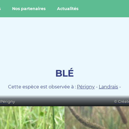
s
Nos partenaires
Actualités
BLÉ
Cette espèce est observée à :
Périgny
-
Landrais
-
 Périgny
© Créat