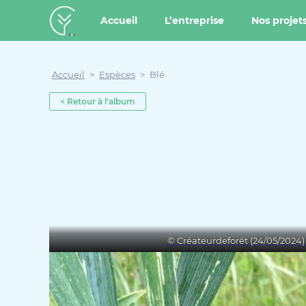
u contenu
Aller au menu
Créateur de forêt
Accueil
L’entreprise
Nos projet
Accueil
>
Espèces
>
Blé
< Retour à l'album
© Créateurdeforêt (24/05/2024)