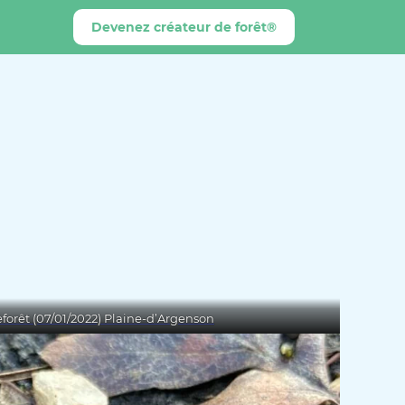
Devenez créateur de forêt®
forêt (07/01/2022) Plaine-d’Argenson