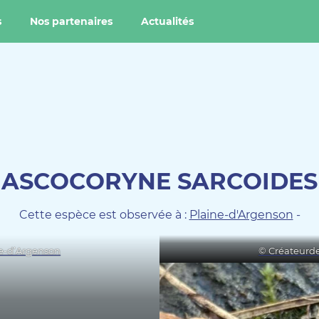
s
Nos partenaires
Actualités
ASCOCORYNE SARCOIDES
Cette espèce est observée à :
Plaine-d'Argenson
-
ne-d’Argenson
© Créateurde