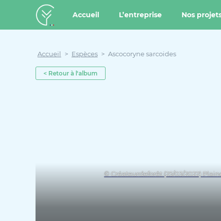
u contenu
Aller au menu
Créateur de forêt
Accueil
L’entreprise
Nos projet
Accueil
>
Espèces
>
Ascocoryne sarcoides
< Retour à l'album
© Créateurdeforêt (25/03/2022) Plai