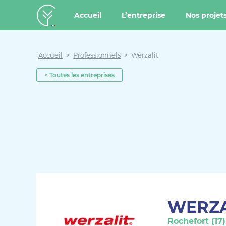
u contenu
Aller au menu
Créateur de forêt
Accueil
L’entreprise
Nos projet
Accueil
>
Professionnels
>
Werzalit
< Toutes les entreprises
WERZA
Rochefort (17)