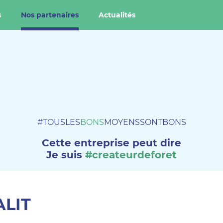
s
Nos partenaires
Actualités
#TOUSLES
BONS
MOYENSSONTBONS
Cette entreprise peut dire
Je suis
#createurdeforet
LIT