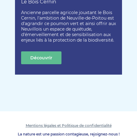
Le Bois Cernin
Ancienne parcelle agricole jouxtant le Bois
Cernin, l'ambition de Neuville-de-Poitou est
d'agrandir ce poumon vert et ainsi offrir aux
Neuvillois un espace de quiétude,
d'émerveillement et de sensibilisation aux
enjeux liés à la protection de la biodiversité.
Découvrir
cette création
Mentions légales et Politique de confidentialité
La nature est une passion contagieuse, rejoignez-nous !