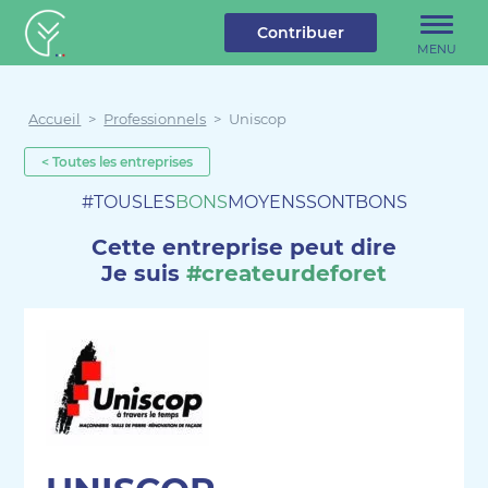
u contenu
Aller au menu
Créateur de forêt
Contribuer
MENU
Accueil
>
Professionnels
>
Uniscop
< Toutes les entreprises
#TOUSLES
BONS
MOYENSSONTBONS
Cette entreprise peut dire
Je suis
#createurdeforet