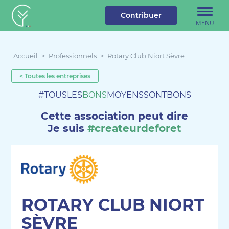
u contenu
Aller au menu
Créateur de forêt
Contribuer
MENU
Accueil
>
Professionnels
>
Rotary Club Niort Sèvre
< Toutes les entreprises
#TOUSLES
BONS
MOYENSSONTBONS
Cette association peut dire
Je suis
#createurdeforet
ROTARY CLUB NIORT
SÈVRE