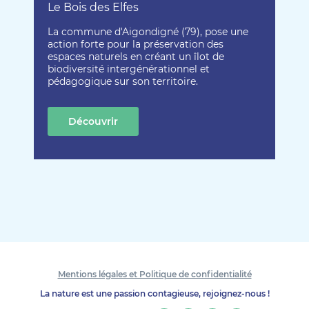
Le Bois des Elfes
La commune d'Aigondigné (79), pose une
action forte pour la préservation des
espaces naturels en créant un îlot de
biodiversité intergénérationnel et
pédagogique sur son territoire.
Découvrir
cette création
Mentions légales et Politique de confidentialité
La nature est une passion contagieuse, rejoignez-nous !