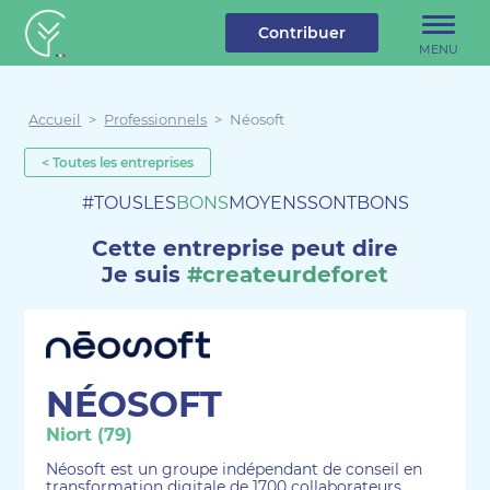
u contenu
Aller au menu
Créateur de forêt
Contribuer
MENU
Accueil
>
Professionnels
>
Néosoft
< Toutes les entreprises
#TOUSLES
BONS
MOYENSSONTBONS
Cette entreprise peut dire
Je suis
#createurdeforet
NÉOSOFT
Niort (79)
Néosoft est un groupe indépendant de conseil en
transformation digitale de 1700 collaborateurs