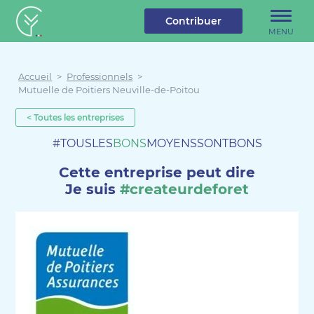
u contenu
Aller au menu
Créateur de forêt
Contribuer
MENU
Accueil
>
Professionnels
>
Mutuelle de Poitiers Neuville-de-Poitou
< Toutes les entreprises
#TOUSLES
BONS
MOYENSSONTBONS
Cette entreprise peut dire
Je suis
#createurdeforet