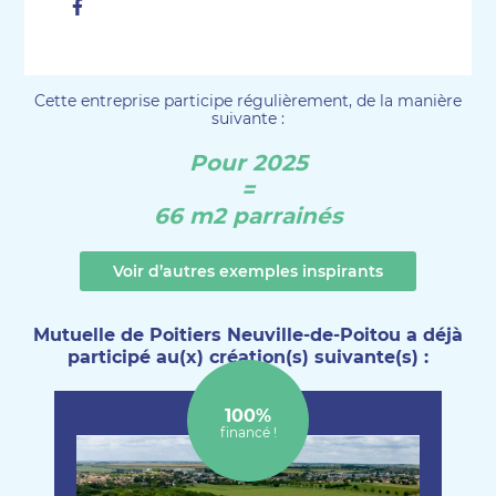
Facebook
Cette entreprise participe régulièrement, de la manière
suivante :
Pour 2025
=
66 m2 parrainés
Voir d’autres exemples inspirants
Mutuelle de Poitiers Neuville-de-Poitou a déjà
participé au(x) création(s) suivante(s) :
100%
financé !