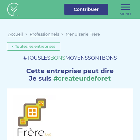
u contenu
Aller au menu
Créateur de forêt
Contribuer
MENU
Accueil
>
Professionnels
>
Menuiserie Frère
< Toutes les entreprises
#TOUSLES
BONS
MOYENSSONTBONS
Cette entreprise peut dire
Je suis
#createurdeforet