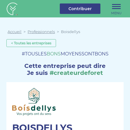
u contenu
Aller au menu
Créateur de forêt
Contribuer
MENU
Accueil
>
Professionnels
>
Boisdellys
< Toutes les entreprises
#TOUSLES
BONS
MOYENSSONTBONS
Cette entreprise peut dire
Je suis
#createurdeforet
BOISDELLYS