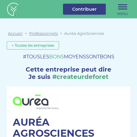
u contenu
Aller au menu
Créateur de forêt
Contribuer
MENU
Accueil
>
Professionnels
>
Auréa AgroSciences
< Toutes les entreprises
#TOUSLES
BONS
MOYENSSONTBONS
Cette entreprise peut dire
Je suis
#createurdeforet
AURÉA
AGROSCIENCES