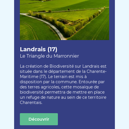
Landrais (17)
Le Triangle du Marronnier
La création de Biodiversité sur Landrais est
située dans le département de la Charente-
Maritime (17). Le terrain est mis à
disposition par la commune. Entourée par
des terres agricoles, cette mosaïque de
biodiversité permettra de mettre en place
un refuge de nature au sein de ce territoire
Charentais.
Découvrir
cette création