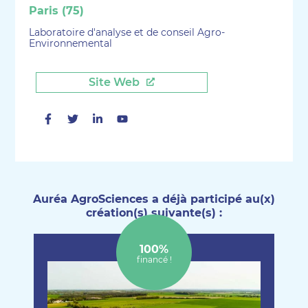
Paris (75)
Laboratoire d'analyse et de conseil Agro-
Environnemental
Site Web
Facebook
Twitter
Linkedin
Youtube
Auréa AgroSciences a déjà participé au(x)
création(s) suivante(s) :
100%
financé !