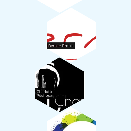
Bernier Probis
Charlotte
Péchoux