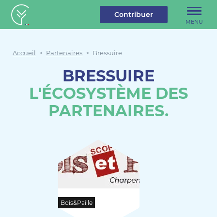
u contenu
Aller au menu
Créateur de forêt
Contribuer
MENU
Accueil
>
Partenaires
>
Bressuire
BRESSUIRE
L'ÉCOSYSTÈME DES
PARTENAIRES.
Bois&Paille