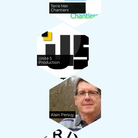
Terre Mer
Chantiers
Unité 5
Production
Alain Persuy