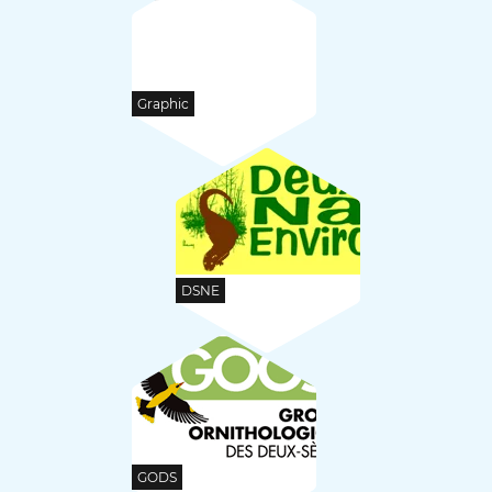
Graphic
DSNE
GODS