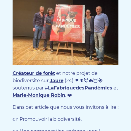
Créateur de forêt
et notre projet de
biodiversité sur
Jaure
(24) 🌳🍄🦊🦇🦉🐝
soutenus par
#
LaFabriquedesPandémies
et
Marie-Monique Robin
. ❤️
Dans cet article que nous vous invitons à lire :
👉 Promouvoir la biodiversité,