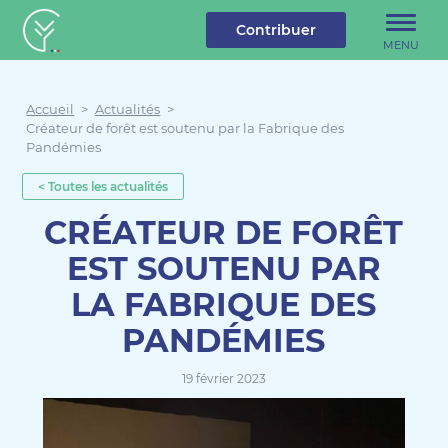
u contenu
Aller au menu
Créateur de forêt
Contribuer
MENU
Accueil
>
Actualités
>
Créateur de forêt est soutenu par la Fabrique des
Pandémies
< Toutes les actualités
CRÉATEUR DE FORÊT
EST SOUTENU PAR
LA FABRIQUE DES
PANDÉMIES
19 février 2023