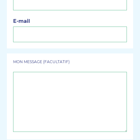
E-mail
(Nécessaire)
MON MESSAGE (FACULTATIF)
Je
laisse
un
message