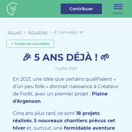
u contenu
Aller au menu
Créateur de forêt
Contribuer
MENU
Accueil
>
Actualités
>
🎉 5 ans déjà ! 🌱
< Toutes les actualités
🎉 5 ANS DÉJÀ ! 🌱
7 juillet 2026
En 2021, une idée que certains qualifiaient «
d’un peu folle » donnait naissance à Créateur
de Forêt, avec un premier projet :
Plaine
d’Argenson
.
Cinq ans plus tard, ce sont
18 projets
réalisés
,
5 nouveaux chantiers prévus cet
hiver
et, surtout, une
formidable aventure